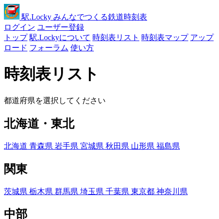
駅
.Locky
みんなでつくる鉄道時刻表
ログイン
ユーザー登録
トップ
駅.Lockyについて
時刻表リスト
時刻表マップ
アップ
ロード
フォーラム
使い方
時刻表リスト
都道府県を選択してください
北海道・東北
北海道
青森県
岩手県
宮城県
秋田県
山形県
福島県
関東
茨城県
栃木県
群馬県
埼玉県
千葉県
東京都
神奈川県
中部