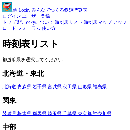
駅
.Locky
みんなでつくる鉄道時刻表
ログイン
ユーザー登録
トップ
駅.Lockyについて
時刻表リスト
時刻表マップ
アップ
ロード
フォーラム
使い方
時刻表リスト
都道府県を選択してください
北海道・東北
北海道
青森県
岩手県
宮城県
秋田県
山形県
福島県
関東
茨城県
栃木県
群馬県
埼玉県
千葉県
東京都
神奈川県
中部