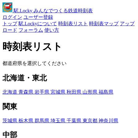
駅
.Locky
みんなでつくる鉄道時刻表
ログイン
ユーザー登録
トップ
駅.Lockyについて
時刻表リスト
時刻表マップ
アップ
ロード
フォーラム
使い方
時刻表リスト
都道府県を選択してください
北海道・東北
北海道
青森県
岩手県
宮城県
秋田県
山形県
福島県
関東
茨城県
栃木県
群馬県
埼玉県
千葉県
東京都
神奈川県
中部