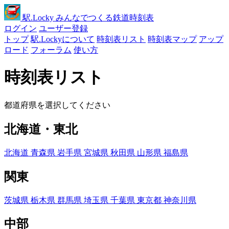
駅
.Locky
みんなでつくる鉄道時刻表
ログイン
ユーザー登録
トップ
駅.Lockyについて
時刻表リスト
時刻表マップ
アップ
ロード
フォーラム
使い方
時刻表リスト
都道府県を選択してください
北海道・東北
北海道
青森県
岩手県
宮城県
秋田県
山形県
福島県
関東
茨城県
栃木県
群馬県
埼玉県
千葉県
東京都
神奈川県
中部