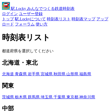
駅
.Locky
みんなでつくる鉄道時刻表
ログイン
ユーザー登録
トップ
駅.Lockyについて
時刻表リスト
時刻表マップ
アップ
ロード
フォーラム
使い方
時刻表リスト
都道府県を選択してください
北海道・東北
北海道
青森県
岩手県
宮城県
秋田県
山形県
福島県
関東
茨城県
栃木県
群馬県
埼玉県
千葉県
東京都
神奈川県
中部