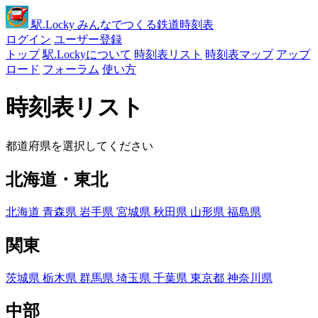
駅
.Locky
みんなでつくる鉄道時刻表
ログイン
ユーザー登録
トップ
駅.Lockyについて
時刻表リスト
時刻表マップ
アップ
ロード
フォーラム
使い方
時刻表リスト
都道府県を選択してください
北海道・東北
北海道
青森県
岩手県
宮城県
秋田県
山形県
福島県
関東
茨城県
栃木県
群馬県
埼玉県
千葉県
東京都
神奈川県
中部