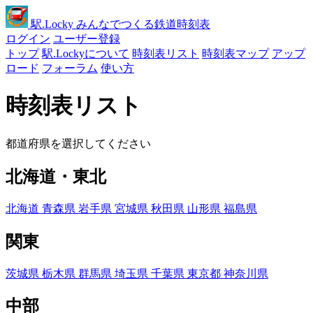
駅
.Locky
みんなでつくる鉄道時刻表
ログイン
ユーザー登録
トップ
駅.Lockyについて
時刻表リスト
時刻表マップ
アップ
ロード
フォーラム
使い方
時刻表リスト
都道府県を選択してください
北海道・東北
北海道
青森県
岩手県
宮城県
秋田県
山形県
福島県
関東
茨城県
栃木県
群馬県
埼玉県
千葉県
東京都
神奈川県
中部