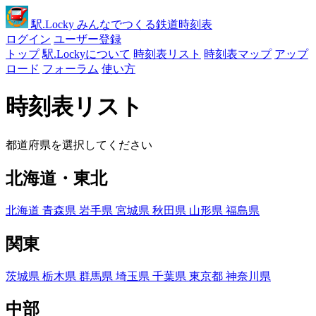
駅
.Locky
みんなでつくる鉄道時刻表
ログイン
ユーザー登録
トップ
駅.Lockyについて
時刻表リスト
時刻表マップ
アップ
ロード
フォーラム
使い方
時刻表リスト
都道府県を選択してください
北海道・東北
北海道
青森県
岩手県
宮城県
秋田県
山形県
福島県
関東
茨城県
栃木県
群馬県
埼玉県
千葉県
東京都
神奈川県
中部