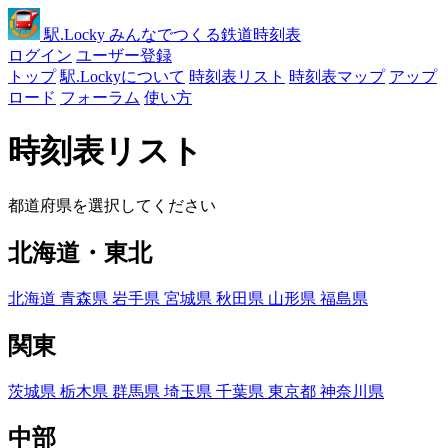
駅
.Locky
みんなでつくる鉄道時刻表
ログイン
ユーザー登録
トップ
駅.Lockyについて
時刻表リスト
時刻表マップ
アップ
ロード
フォーラム
使い方
時刻表リスト
都道府県を選択してください
北海道・東北
北海道
青森県
岩手県
宮城県
秋田県
山形県
福島県
関東
茨城県
栃木県
群馬県
埼玉県
千葉県
東京都
神奈川県
中部