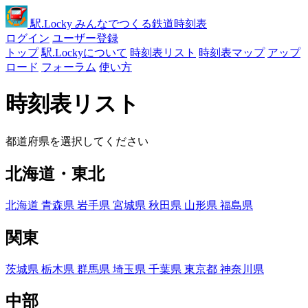
駅
.Locky
みんなでつくる鉄道時刻表
ログイン
ユーザー登録
トップ
駅.Lockyについて
時刻表リスト
時刻表マップ
アップ
ロード
フォーラム
使い方
時刻表リスト
都道府県を選択してください
北海道・東北
北海道
青森県
岩手県
宮城県
秋田県
山形県
福島県
関東
茨城県
栃木県
群馬県
埼玉県
千葉県
東京都
神奈川県
中部