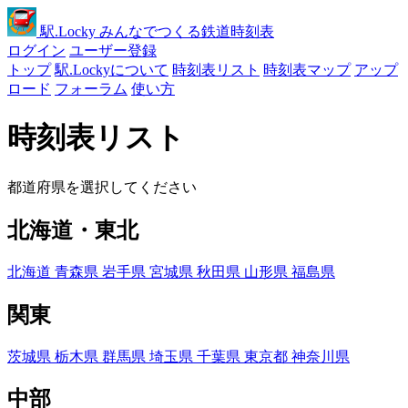
駅
.Locky
みんなでつくる鉄道時刻表
ログイン
ユーザー登録
トップ
駅.Lockyについて
時刻表リスト
時刻表マップ
アップ
ロード
フォーラム
使い方
時刻表リスト
都道府県を選択してください
北海道・東北
北海道
青森県
岩手県
宮城県
秋田県
山形県
福島県
関東
茨城県
栃木県
群馬県
埼玉県
千葉県
東京都
神奈川県
中部