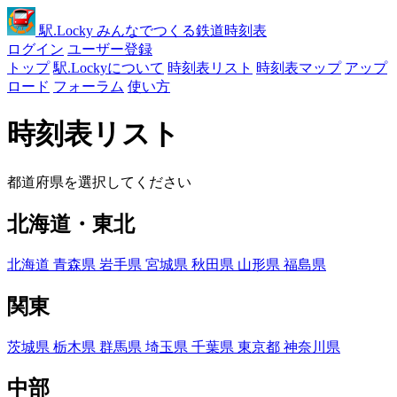
駅
.Locky
みんなでつくる鉄道時刻表
ログイン
ユーザー登録
トップ
駅.Lockyについて
時刻表リスト
時刻表マップ
アップ
ロード
フォーラム
使い方
時刻表リスト
都道府県を選択してください
北海道・東北
北海道
青森県
岩手県
宮城県
秋田県
山形県
福島県
関東
茨城県
栃木県
群馬県
埼玉県
千葉県
東京都
神奈川県
中部