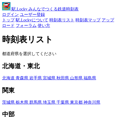
駅
.Locky
みんなでつくる鉄道時刻表
ログイン
ユーザー登録
トップ
駅.Lockyについて
時刻表リスト
時刻表マップ
アップ
ロード
フォーラム
使い方
時刻表リスト
都道府県を選択してください
北海道・東北
北海道
青森県
岩手県
宮城県
秋田県
山形県
福島県
関東
茨城県
栃木県
群馬県
埼玉県
千葉県
東京都
神奈川県
中部