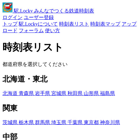
駅
.Locky
みんなでつくる鉄道時刻表
ログイン
ユーザー登録
トップ
駅.Lockyについて
時刻表リスト
時刻表マップ
アップ
ロード
フォーラム
使い方
時刻表リスト
都道府県を選択してください
北海道・東北
北海道
青森県
岩手県
宮城県
秋田県
山形県
福島県
関東
茨城県
栃木県
群馬県
埼玉県
千葉県
東京都
神奈川県
中部