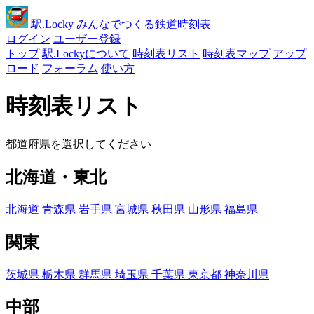
駅
.Locky
みんなでつくる鉄道時刻表
ログイン
ユーザー登録
トップ
駅.Lockyについて
時刻表リスト
時刻表マップ
アップ
ロード
フォーラム
使い方
時刻表リスト
都道府県を選択してください
北海道・東北
北海道
青森県
岩手県
宮城県
秋田県
山形県
福島県
関東
茨城県
栃木県
群馬県
埼玉県
千葉県
東京都
神奈川県
中部