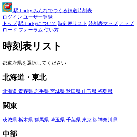
駅
.Locky
みんなでつくる鉄道時刻表
ログイン
ユーザー登録
トップ
駅.Lockyについて
時刻表リスト
時刻表マップ
アップ
ロード
フォーラム
使い方
時刻表リスト
都道府県を選択してください
北海道・東北
北海道
青森県
岩手県
宮城県
秋田県
山形県
福島県
関東
茨城県
栃木県
群馬県
埼玉県
千葉県
東京都
神奈川県
中部