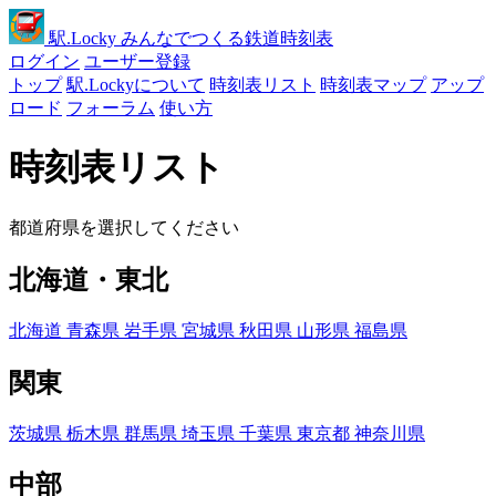
駅
.Locky
みんなでつくる鉄道時刻表
ログイン
ユーザー登録
トップ
駅.Lockyについて
時刻表リスト
時刻表マップ
アップ
ロード
フォーラム
使い方
時刻表リスト
都道府県を選択してください
北海道・東北
北海道
青森県
岩手県
宮城県
秋田県
山形県
福島県
関東
茨城県
栃木県
群馬県
埼玉県
千葉県
東京都
神奈川県
中部