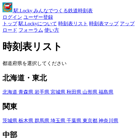
駅
.Locky
みんなでつくる鉄道時刻表
ログイン
ユーザー登録
トップ
駅.Lockyについて
時刻表リスト
時刻表マップ
アップ
ロード
フォーラム
使い方
時刻表リスト
都道府県を選択してください
北海道・東北
北海道
青森県
岩手県
宮城県
秋田県
山形県
福島県
関東
茨城県
栃木県
群馬県
埼玉県
千葉県
東京都
神奈川県
中部