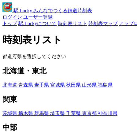
駅
.Locky
みんなでつくる鉄道時刻表
ログイン
ユーザー登録
トップ
駅.Lockyについて
時刻表リスト
時刻表マップ
アップ
時刻表リスト
都道府県を選択してください
北海道・東北
北海道
青森県
岩手県
宮城県
秋田県
山形県
福島県
関東
茨城県
栃木県
群馬県
埼玉県
千葉県
東京都
神奈川県
中部