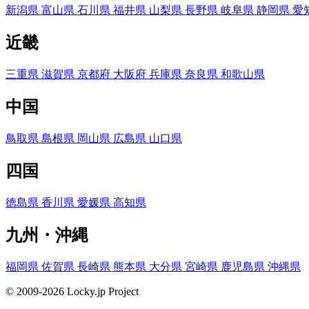
新潟県
富山県
石川県
福井県
山梨県
長野県
岐阜県
静岡県
愛
近畿
三重県
滋賀県
京都府
大阪府
兵庫県
奈良県
和歌山県
中国
鳥取県
島根県
岡山県
広島県
山口県
四国
徳島県
香川県
愛媛県
高知県
九州・沖縄
福岡県
佐賀県
長崎県
熊本県
大分県
宮崎県
鹿児島県
沖縄県
© 2009-2026 Locky.jp Project