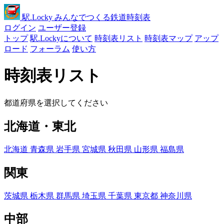
駅
.Locky
みんなでつくる鉄道時刻表
ログイン
ユーザー登録
トップ
駅.Lockyについて
時刻表リスト
時刻表マップ
アップ
ロード
フォーラム
使い方
時刻表リスト
都道府県を選択してください
北海道・東北
北海道
青森県
岩手県
宮城県
秋田県
山形県
福島県
関東
茨城県
栃木県
群馬県
埼玉県
千葉県
東京都
神奈川県
中部