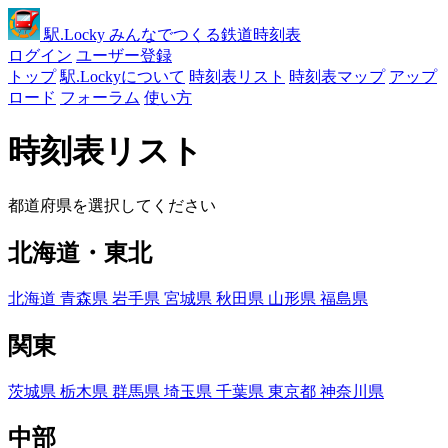
駅
.Locky
みんなでつくる鉄道時刻表
ログイン
ユーザー登録
トップ
駅.Lockyについて
時刻表リスト
時刻表マップ
アップ
ロード
フォーラム
使い方
時刻表リスト
都道府県を選択してください
北海道・東北
北海道
青森県
岩手県
宮城県
秋田県
山形県
福島県
関東
茨城県
栃木県
群馬県
埼玉県
千葉県
東京都
神奈川県
中部