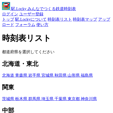
駅
.Locky
みんなでつくる鉄道時刻表
ログイン
ユーザー登録
トップ
駅.Lockyについて
時刻表リスト
時刻表マップ
アップ
ロード
フォーラム
使い方
時刻表リスト
都道府県を選択してください
北海道・東北
北海道
青森県
岩手県
宮城県
秋田県
山形県
福島県
関東
茨城県
栃木県
群馬県
埼玉県
千葉県
東京都
神奈川県
中部