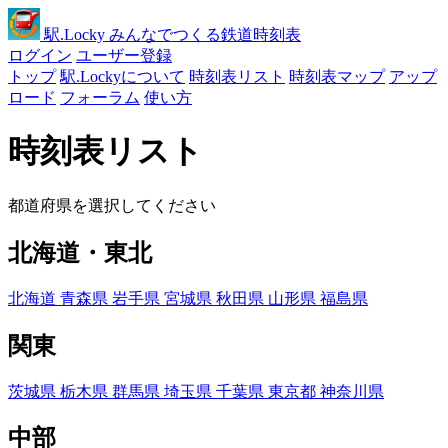
駅
.Locky
みんなでつくる鉄道時刻表
ログイン
ユーザー登録
トップ
駅.Lockyについて
時刻表リスト
時刻表マップ
アップ
ロード
フォーラム
使い方
時刻表リスト
都道府県を選択してください
北海道・東北
北海道
青森県
岩手県
宮城県
秋田県
山形県
福島県
関東
茨城県
栃木県
群馬県
埼玉県
千葉県
東京都
神奈川県
中部