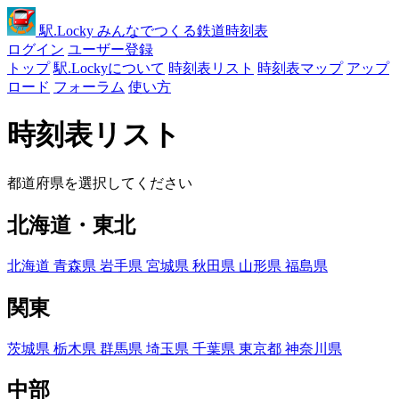
駅
.Locky
みんなでつくる鉄道時刻表
ログイン
ユーザー登録
トップ
駅.Lockyについて
時刻表リスト
時刻表マップ
アップ
ロード
フォーラム
使い方
時刻表リスト
都道府県を選択してください
北海道・東北
北海道
青森県
岩手県
宮城県
秋田県
山形県
福島県
関東
茨城県
栃木県
群馬県
埼玉県
千葉県
東京都
神奈川県
中部