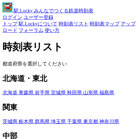
駅
.Locky
みんなでつくる鉄道時刻表
ログイン
ユーザー登録
トップ
駅.Lockyについて
時刻表リスト
時刻表マップ
アップ
ロード
フォーラム
使い方
時刻表リスト
都道府県を選択してください
北海道・東北
北海道
青森県
岩手県
宮城県
秋田県
山形県
福島県
関東
茨城県
栃木県
群馬県
埼玉県
千葉県
東京都
神奈川県
中部