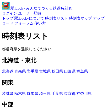
駅
.Locky
みんなでつくる鉄道時刻表
ログイン
ユーザー登録
トップ
駅.Lockyについて
時刻表リスト
時刻表マップ
アップ
ロード
フォーラム
使い方
時刻表リスト
都道府県を選択してください
北海道・東北
北海道
青森県
岩手県
宮城県
秋田県
山形県
福島県
関東
茨城県
栃木県
群馬県
埼玉県
千葉県
東京都
神奈川県
中部