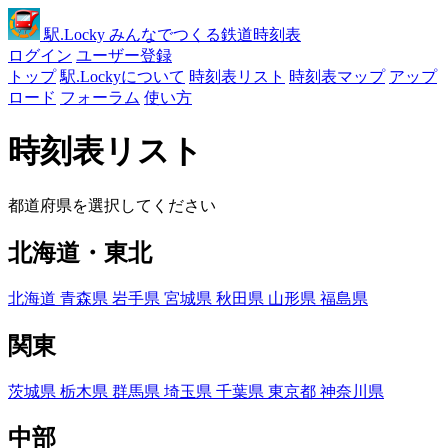
駅
.Locky
みんなでつくる鉄道時刻表
ログイン
ユーザー登録
トップ
駅.Lockyについて
時刻表リスト
時刻表マップ
アップ
ロード
フォーラム
使い方
時刻表リスト
都道府県を選択してください
北海道・東北
北海道
青森県
岩手県
宮城県
秋田県
山形県
福島県
関東
茨城県
栃木県
群馬県
埼玉県
千葉県
東京都
神奈川県
中部