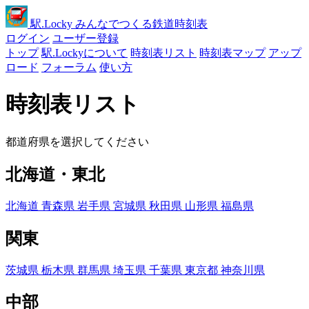
駅
.Locky
みんなでつくる鉄道時刻表
ログイン
ユーザー登録
トップ
駅.Lockyについて
時刻表リスト
時刻表マップ
アップ
ロード
フォーラム
使い方
時刻表リスト
都道府県を選択してください
北海道・東北
北海道
青森県
岩手県
宮城県
秋田県
山形県
福島県
関東
茨城県
栃木県
群馬県
埼玉県
千葉県
東京都
神奈川県
中部