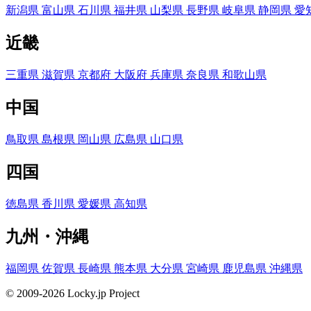
新潟県
富山県
石川県
福井県
山梨県
長野県
岐阜県
静岡県
愛
近畿
三重県
滋賀県
京都府
大阪府
兵庫県
奈良県
和歌山県
中国
鳥取県
島根県
岡山県
広島県
山口県
四国
徳島県
香川県
愛媛県
高知県
九州・沖縄
福岡県
佐賀県
長崎県
熊本県
大分県
宮崎県
鹿児島県
沖縄県
© 2009-2026 Locky.jp Project