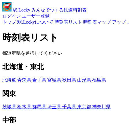
駅
.Locky
みんなでつくる鉄道時刻表
ログイン
ユーザー登録
トップ
駅.Lockyについて
時刻表リスト
時刻表マップ
アップ
時刻表リスト
都道府県を選択してください
北海道・東北
北海道
青森県
岩手県
宮城県
秋田県
山形県
福島県
関東
茨城県
栃木県
群馬県
埼玉県
千葉県
東京都
神奈川県
中部