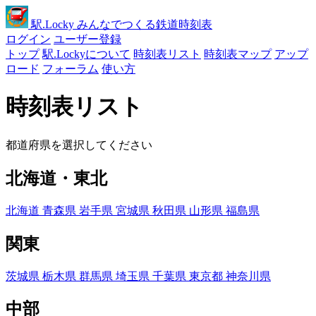
駅
.Locky
みんなでつくる鉄道時刻表
ログイン
ユーザー登録
トップ
駅.Lockyについて
時刻表リスト
時刻表マップ
アップ
ロード
フォーラム
使い方
時刻表リスト
都道府県を選択してください
北海道・東北
北海道
青森県
岩手県
宮城県
秋田県
山形県
福島県
関東
茨城県
栃木県
群馬県
埼玉県
千葉県
東京都
神奈川県
中部