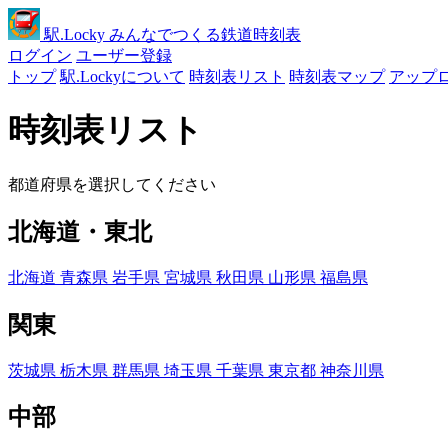
駅
.Locky
みんなでつくる鉄道時刻表
ログイン
ユーザー登録
トップ
駅.Lockyについて
時刻表リスト
時刻表マップ
アップ
時刻表リスト
都道府県を選択してください
北海道・東北
北海道
青森県
岩手県
宮城県
秋田県
山形県
福島県
関東
茨城県
栃木県
群馬県
埼玉県
千葉県
東京都
神奈川県
中部