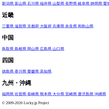
新潟県
富山県
石川県
福井県
山梨県
長野県
岐阜県
静岡県
愛
近畿
三重県
滋賀県
京都府
大阪府
兵庫県
奈良県
和歌山県
中国
鳥取県
島根県
岡山県
広島県
山口県
四国
徳島県
香川県
愛媛県
高知県
九州・沖縄
福岡県
佐賀県
長崎県
熊本県
大分県
宮崎県
鹿児島県
沖縄県
© 2009-2026 Locky.jp Project