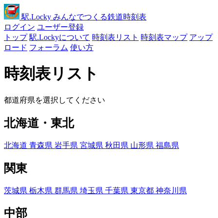
駅
.Locky
みんなでつくる鉄道時刻表
ログイン
ユーザー登録
トップ
駅.Lockyについて
時刻表リスト
時刻表マップ
アップ
ロード
フォーラム
使い方
時刻表リスト
都道府県を選択してください
北海道・東北
北海道
青森県
岩手県
宮城県
秋田県
山形県
福島県
関東
茨城県
栃木県
群馬県
埼玉県
千葉県
東京都
神奈川県
中部