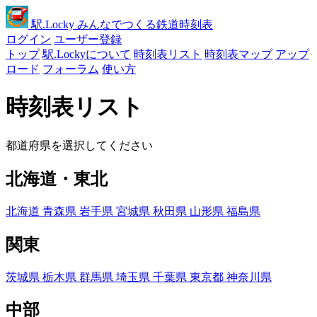
駅
.Locky
みんなでつくる鉄道時刻表
ログイン
ユーザー登録
トップ
駅.Lockyについて
時刻表リスト
時刻表マップ
アップ
ロード
フォーラム
使い方
時刻表リスト
都道府県を選択してください
北海道・東北
北海道
青森県
岩手県
宮城県
秋田県
山形県
福島県
関東
茨城県
栃木県
群馬県
埼玉県
千葉県
東京都
神奈川県
中部