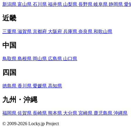
新潟県
富山県
石川県
福井県
山梨県
長野県
岐阜県
静岡県
愛
近畿
三重県
滋賀県
京都府
大阪府
兵庫県
奈良県
和歌山県
中国
鳥取県
島根県
岡山県
広島県
山口県
四国
徳島県
香川県
愛媛県
高知県
九州・沖縄
福岡県
佐賀県
長崎県
熊本県
大分県
宮崎県
鹿児島県
沖縄県
© 2009-2026 Locky.jp Project