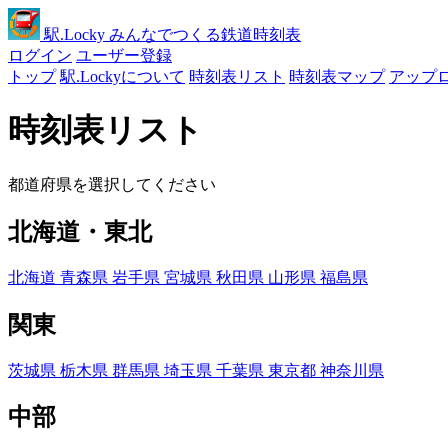
駅
.Locky
みんなでつくる鉄道時刻表
ログイン
ユーザー登録
トップ
駅.Lockyについて
時刻表リスト
時刻表マップ
アップ
時刻表リスト
都道府県を選択してください
北海道・東北
北海道
青森県
岩手県
宮城県
秋田県
山形県
福島県
関東
茨城県
栃木県
群馬県
埼玉県
千葉県
東京都
神奈川県
中部