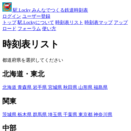
駅
.Locky
みんなでつくる鉄道時刻表
ログイン
ユーザー登録
トップ
駅.Lockyについて
時刻表リスト
時刻表マップ
アップ
ロード
フォーラム
使い方
時刻表リスト
都道府県を選択してください
北海道・東北
北海道
青森県
岩手県
宮城県
秋田県
山形県
福島県
関東
茨城県
栃木県
群馬県
埼玉県
千葉県
東京都
神奈川県
中部