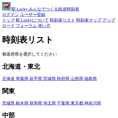
駅
.Locky
みんなでつくる鉄道時刻表
ログイン
ユーザー登録
トップ
駅.Lockyについて
時刻表リスト
時刻表マップ
アップ
ロード
フォーラム
使い方
時刻表リスト
都道府県を選択してください
北海道・東北
北海道
青森県
岩手県
宮城県
秋田県
山形県
福島県
関東
茨城県
栃木県
群馬県
埼玉県
千葉県
東京都
神奈川県
中部