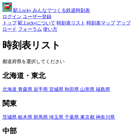
駅
.Locky
みんなでつくる鉄道時刻表
ログイン
ユーザー登録
トップ
駅.Lockyについて
時刻表リスト
時刻表マップ
アップ
ロード
フォーラム
使い方
時刻表リスト
都道府県を選択してください
北海道・東北
北海道
青森県
岩手県
宮城県
秋田県
山形県
福島県
関東
茨城県
栃木県
群馬県
埼玉県
千葉県
東京都
神奈川県
中部