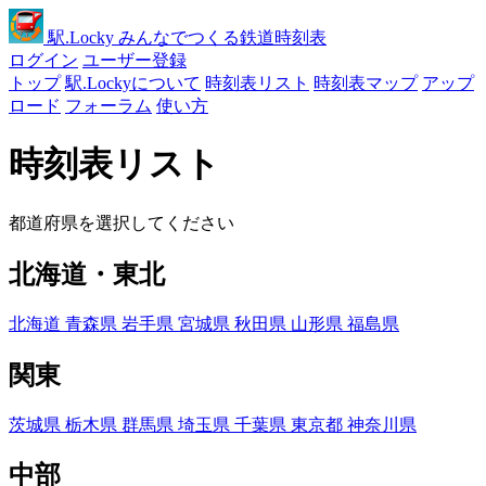
駅
.Locky
みんなでつくる鉄道時刻表
ログイン
ユーザー登録
トップ
駅.Lockyについて
時刻表リスト
時刻表マップ
アップ
ロード
フォーラム
使い方
時刻表リスト
都道府県を選択してください
北海道・東北
北海道
青森県
岩手県
宮城県
秋田県
山形県
福島県
関東
茨城県
栃木県
群馬県
埼玉県
千葉県
東京都
神奈川県
中部