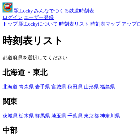
駅
.Locky
みんなでつくる鉄道時刻表
ログイン
ユーザー登録
トップ
駅.Lockyについて
時刻表リスト
時刻表マップ
アップ
時刻表リスト
都道府県を選択してください
北海道・東北
北海道
青森県
岩手県
宮城県
秋田県
山形県
福島県
関東
茨城県
栃木県
群馬県
埼玉県
千葉県
東京都
神奈川県
中部