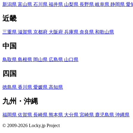
新潟県
富山県
石川県
福井県
山梨県
長野県
岐阜県
静岡県
愛
近畿
三重県
滋賀県
京都府
大阪府
兵庫県
奈良県
和歌山県
中国
鳥取県
島根県
岡山県
広島県
山口県
四国
徳島県
香川県
愛媛県
高知県
九州・沖縄
福岡県
佐賀県
長崎県
熊本県
大分県
宮崎県
鹿児島県
沖縄県
© 2009-2026 Locky.jp Project