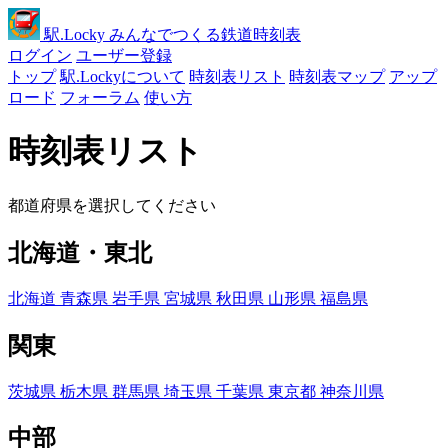
駅
.Locky
みんなでつくる鉄道時刻表
ログイン
ユーザー登録
トップ
駅.Lockyについて
時刻表リスト
時刻表マップ
アップ
ロード
フォーラム
使い方
時刻表リスト
都道府県を選択してください
北海道・東北
北海道
青森県
岩手県
宮城県
秋田県
山形県
福島県
関東
茨城県
栃木県
群馬県
埼玉県
千葉県
東京都
神奈川県
中部