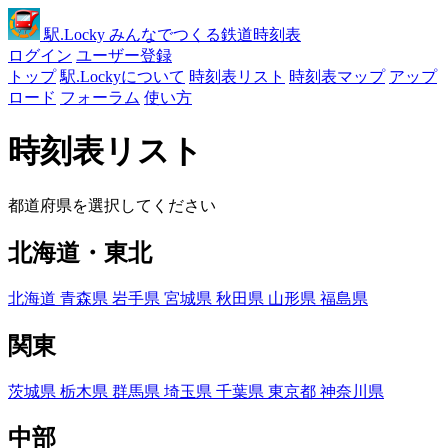
駅
.Locky
みんなでつくる鉄道時刻表
ログイン
ユーザー登録
トップ
駅.Lockyについて
時刻表リスト
時刻表マップ
アップ
ロード
フォーラム
使い方
時刻表リスト
都道府県を選択してください
北海道・東北
北海道
青森県
岩手県
宮城県
秋田県
山形県
福島県
関東
茨城県
栃木県
群馬県
埼玉県
千葉県
東京都
神奈川県
中部