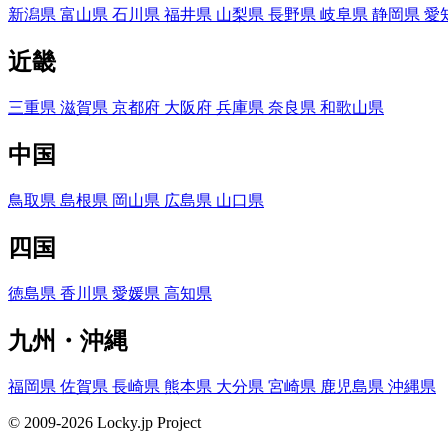
新潟県
富山県
石川県
福井県
山梨県
長野県
岐阜県
静岡県
愛
近畿
三重県
滋賀県
京都府
大阪府
兵庫県
奈良県
和歌山県
中国
鳥取県
島根県
岡山県
広島県
山口県
四国
徳島県
香川県
愛媛県
高知県
九州・沖縄
福岡県
佐賀県
長崎県
熊本県
大分県
宮崎県
鹿児島県
沖縄県
© 2009-2026 Locky.jp Project