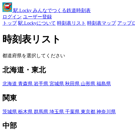
駅
.Locky
みんなでつくる鉄道時刻表
ログイン
ユーザー登録
トップ
駅.Lockyについて
時刻表リスト
時刻表マップ
アップ
時刻表リスト
都道府県を選択してください
北海道・東北
北海道
青森県
岩手県
宮城県
秋田県
山形県
福島県
関東
茨城県
栃木県
群馬県
埼玉県
千葉県
東京都
神奈川県
中部