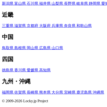
新潟県
富山県
石川県
福井県
山梨県
長野県
岐阜県
静岡県
愛
近畿
三重県
滋賀県
京都府
大阪府
兵庫県
奈良県
和歌山県
中国
鳥取県
島根県
岡山県
広島県
山口県
四国
徳島県
香川県
愛媛県
高知県
九州・沖縄
福岡県
佐賀県
長崎県
熊本県
大分県
宮崎県
鹿児島県
沖縄県
© 2009-2026 Locky.jp Project