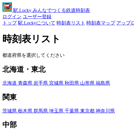
駅
.Locky
みんなでつくる鉄道時刻表
ログイン
ユーザー登録
トップ
駅.Lockyについて
時刻表リスト
時刻表マップ
アップ
時刻表リスト
都道府県を選択してください
北海道・東北
北海道
青森県
岩手県
宮城県
秋田県
山形県
福島県
関東
茨城県
栃木県
群馬県
埼玉県
千葉県
東京都
神奈川県
中部