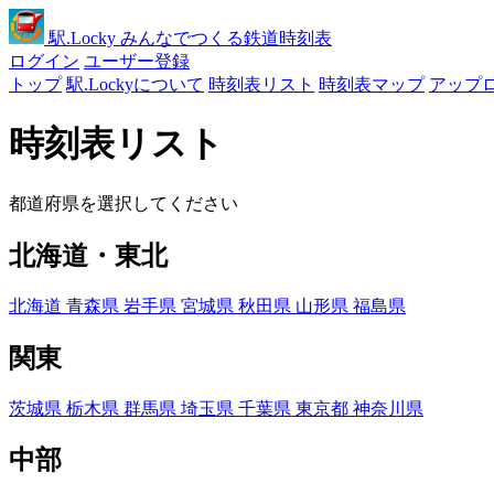
駅
.Locky
みんなでつくる鉄道時刻表
ログイン
ユーザー登録
トップ
駅.Lockyについて
時刻表リスト
時刻表マップ
アップ
時刻表リスト
都道府県を選択してください
北海道・東北
北海道
青森県
岩手県
宮城県
秋田県
山形県
福島県
関東
茨城県
栃木県
群馬県
埼玉県
千葉県
東京都
神奈川県
中部