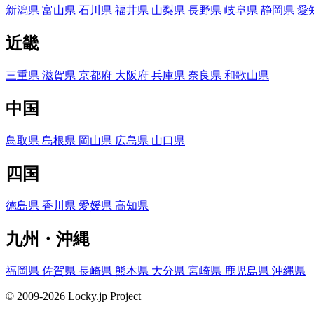
新潟県
富山県
石川県
福井県
山梨県
長野県
岐阜県
静岡県
愛
近畿
三重県
滋賀県
京都府
大阪府
兵庫県
奈良県
和歌山県
中国
鳥取県
島根県
岡山県
広島県
山口県
四国
徳島県
香川県
愛媛県
高知県
九州・沖縄
福岡県
佐賀県
長崎県
熊本県
大分県
宮崎県
鹿児島県
沖縄県
© 2009-2026 Locky.jp Project