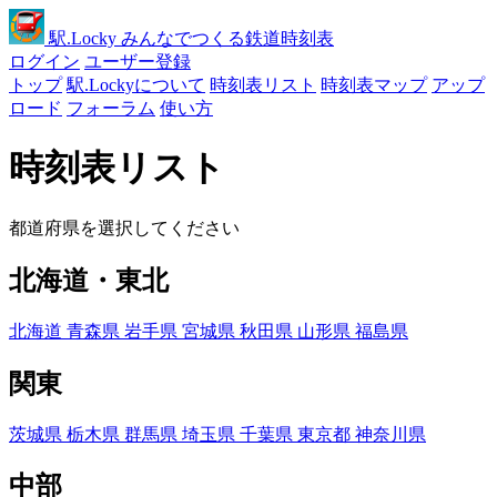
駅
.Locky
みんなでつくる鉄道時刻表
ログイン
ユーザー登録
トップ
駅.Lockyについて
時刻表リスト
時刻表マップ
アップ
ロード
フォーラム
使い方
時刻表リスト
都道府県を選択してください
北海道・東北
北海道
青森県
岩手県
宮城県
秋田県
山形県
福島県
関東
茨城県
栃木県
群馬県
埼玉県
千葉県
東京都
神奈川県
中部