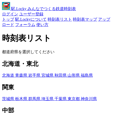
駅
.Locky
みんなでつくる鉄道時刻表
ログイン
ユーザー登録
トップ
駅.Lockyについて
時刻表リスト
時刻表マップ
アップ
ロード
フォーラム
使い方
時刻表リスト
都道府県を選択してください
北海道・東北
北海道
青森県
岩手県
宮城県
秋田県
山形県
福島県
関東
茨城県
栃木県
群馬県
埼玉県
千葉県
東京都
神奈川県
中部