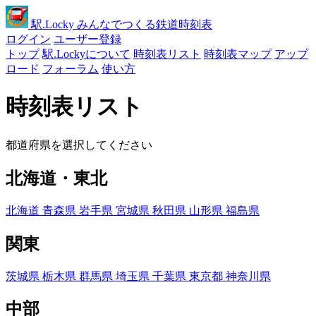
駅
.Locky
みんなでつくる鉄道時刻表
ログイン
ユーザー登録
トップ
駅.Lockyについて
時刻表リスト
時刻表マップ
アップ
ロード
フォーラム
使い方
時刻表リスト
都道府県を選択してください
北海道・東北
北海道
青森県
岩手県
宮城県
秋田県
山形県
福島県
関東
茨城県
栃木県
群馬県
埼玉県
千葉県
東京都
神奈川県
中部