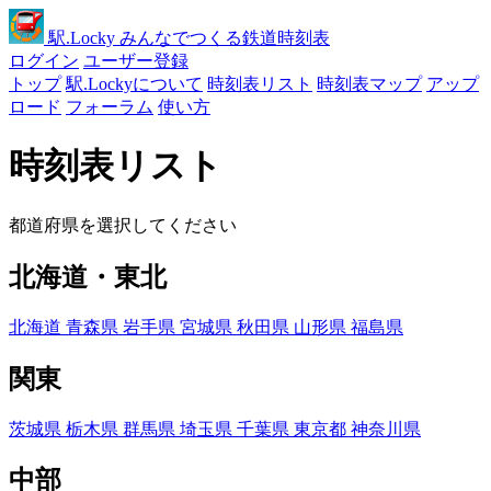
駅
.Locky
みんなでつくる鉄道時刻表
ログイン
ユーザー登録
トップ
駅.Lockyについて
時刻表リスト
時刻表マップ
アップ
ロード
フォーラム
使い方
時刻表リスト
都道府県を選択してください
北海道・東北
北海道
青森県
岩手県
宮城県
秋田県
山形県
福島県
関東
茨城県
栃木県
群馬県
埼玉県
千葉県
東京都
神奈川県
中部