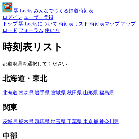
駅
.Locky
みんなでつくる鉄道時刻表
ログイン
ユーザー登録
トップ
駅.Lockyについて
時刻表リスト
時刻表マップ
アップ
ロード
フォーラム
使い方
時刻表リスト
都道府県を選択してください
北海道・東北
北海道
青森県
岩手県
宮城県
秋田県
山形県
福島県
関東
茨城県
栃木県
群馬県
埼玉県
千葉県
東京都
神奈川県
中部