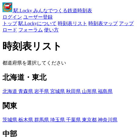
駅
.Locky
みんなでつくる鉄道時刻表
ログイン
ユーザー登録
トップ
駅.Lockyについて
時刻表リスト
時刻表マップ
アップ
ロード
フォーラム
使い方
時刻表リスト
都道府県を選択してください
北海道・東北
北海道
青森県
岩手県
宮城県
秋田県
山形県
福島県
関東
茨城県
栃木県
群馬県
埼玉県
千葉県
東京都
神奈川県
中部